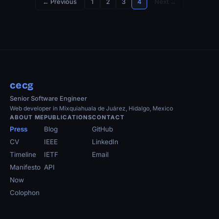
← Previous
1
2
3
4
Next →
cecg
Senior Software Engineer
Web developer in Mixquiahuala de Juárez, Hidalgo, Mexico
ABOUT ME
PUBLICATIONS
CONTACT
Press
Blog
GitHub
CV
IEEE
LinkedIn
Timeline
IETF
Email
Manifesto
API
Now
Colophon