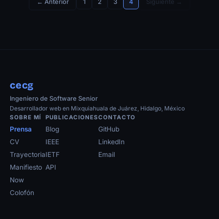
← Anterior
1
2
3
4
Siguiente →
cecg
Ingeniero de Software Senior
Desarrollador web en Mixquiahuala de Juárez, Hidalgo, México
SOBRE MÍ
PUBLICACIONES
CONTACTO
Prensa
Blog
GitHub
CV
IEEE
LinkedIn
Trayectoria
IETF
Email
Manifiesto
API
Now
Colofón