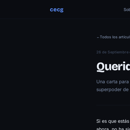
cecg
So
←
Todos los artícu
26 de Septiembre
Queri
Una carta para
superpoder de c
Si es que estás
ahora, no ha si