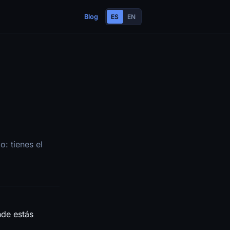
Blog
ES
EN
: tienes el
nde estás