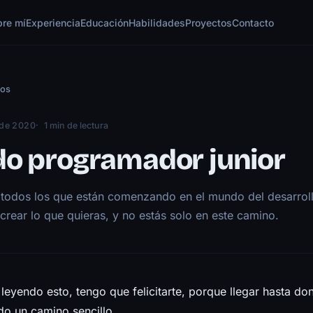
bre mí
Experiencia
Educación
Habilidades
Proyectos
Contacto
los
 de 2020
1 min de lectura
do programador junior
 todos los que están comenzando en el mundo del desarrollo
rear lo que quieras, y no estás solo en este camino.
 leyendo esto, tengo que felicitarte, porque llegar hasta do
do un camino sencillo.