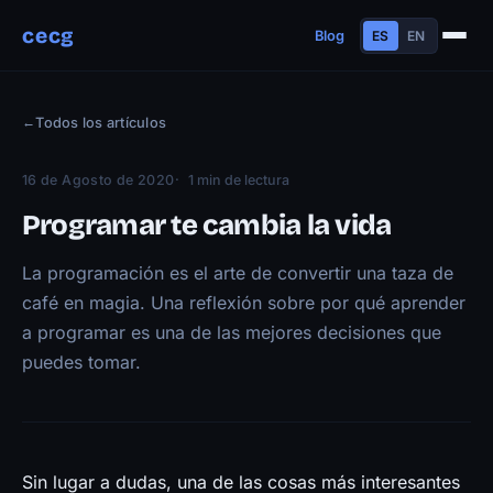
cecg
Blog
ES
EN
Sobre mí
←
Todos los artículos
Experiencia
Educación
16 de Agosto de 2020
1 min de lectura
Habilidades
Programar te cambia la vida
Proyectos
La programación es el arte de convertir una taza de
Charlas
café en magia. Una reflexión sobre por qué aprender
Contacto
a programar es una de las mejores decisiones que
Blog
puedes tomar.
Trayectoria
Now
Manifiesto
Sin lugar a dudas, una de las cosas más interesantes