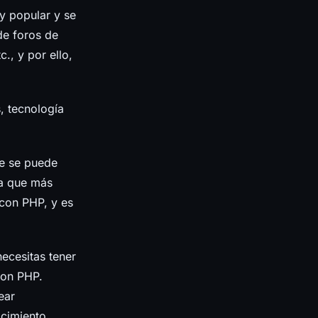
y popular y se
de foros de
., y por ello,
, tecnología
e se puede
la que más
 con PHP, y es
ecesitas tener
con PHP.
ear
cimiento.