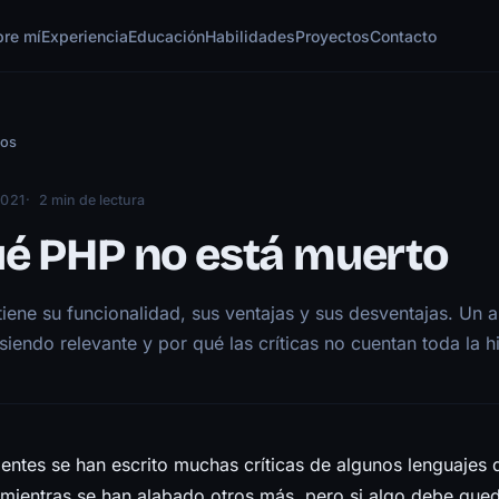
bre mí
Experiencia
Educación
Habilidades
Proyectos
Contacto
los
2021
2 min de lectura
ué PHP no está muerto
iene su funcionalidad, sus ventajas y sus desventajas. Un a
iendo relevante y por qué las críticas no cuentan toda la hi
entes se han escrito muchas críticas de algunos lenguajes 
mientras se han alabado otros más, pero si algo debe qued