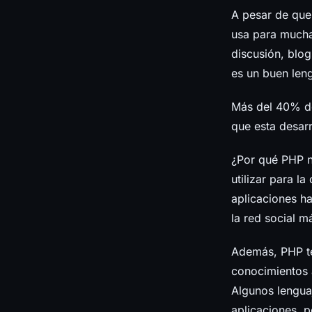
A pesar de que
usa para mucha
discusión, blog
es un buen len
Más del 40% de
que esta desar
¿Por qué PHP n
utilizar para l
aplicaciones h
la red social 
Además, PHP te
conocimientos 
Algunos lengua
aplicaciones, 