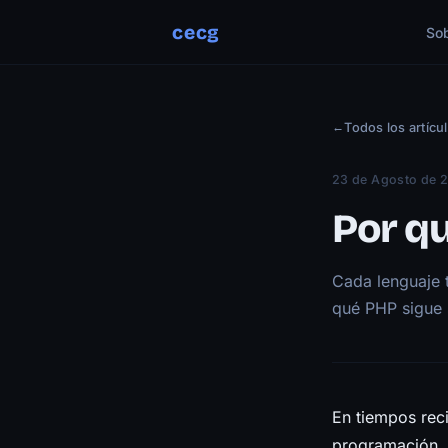
cecg
So
←
Todos los artícu
23 de Agosto de 
Por q
Cada lenguaje t
qué PHP sigue s
En tiempos reci
programación, 