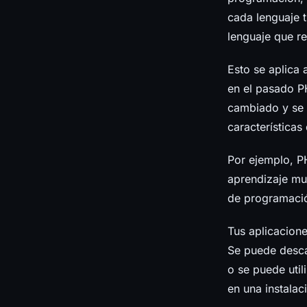
cada lenguaje t
lenguaje que r
Esto se aplica 
en el pasado P
cambiado y se 
características 
Por ejemplo, P
aprendizaje mu
de programació
Tus aplicacione
Se puede descar
o se puede util
en una instalac