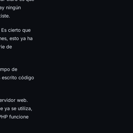
hay ningún
iste.
 Es cierto que
nes, esto ya ha
rie de
iempo de
 escrito código
servidor web.
 ya se utiliza,
 PHP funcione