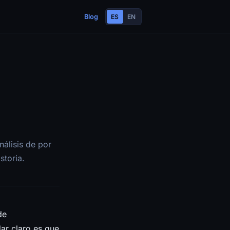
Blog
ES
EN
nálisis de por
storia.
de
ar claro es que