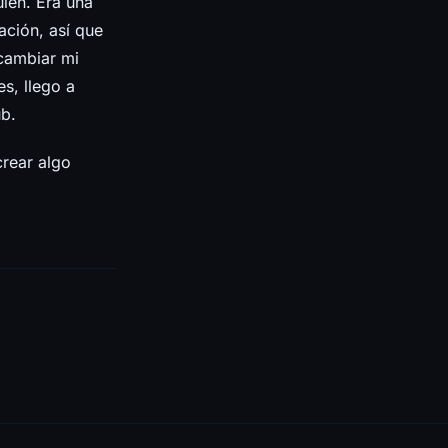
ien. Era una
ación, así que
cambiar mi
s, llego a
ub.
rear algo