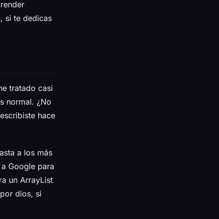
prender
, si te dedicas
e tratado casi
es normal. ¿No
escribiste hace
hasta a los más
 a Google para
a un ArrayList
por dios, si