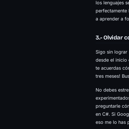
los lenguajes s
perfectamente l
a aprender a f
3.- Olvidar 
Sigo sin logra
desde el inicio
te acuerdas cóm
tres meses! Bus
No debes estres
experimentados
preguntarle có
en C#. Si Googl
eso me lo has 