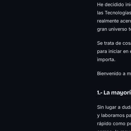
He decidido in
las Tecnologías
realmente acer
gran universo 
Se trata de co
para iniciar e
importa.
Bienvenido a mi
1.- La mayor
Sin lugar a du
y laboramos pa
rápido como po