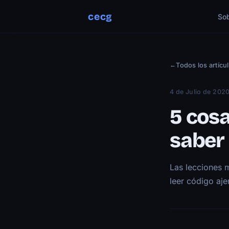
cecg
So
←
Todos los artícu
4 de Julio de 202
5 cos
saber
Las lecciones 
leer código aje