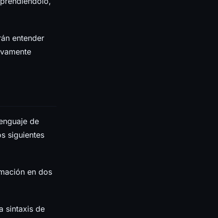
mprendiéndolo,
rán entender
tivamente
lenguaje de
s siguientes
amación en dos
a sintaxis de