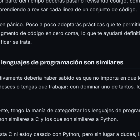
r parte del tiempo deberás pasarlo revisando código, co
prendiendo a revisar cada línea de un conjunto de código.
 en pánico. Poco a poco adoptarás prácticas que te permiti
agmento de código en cero coma, lo que te ayudará defini
icar se trata.
s lenguajes de programación son similares
itivamente debería haber sabido es que no importa en qué 
esees o tengas que trabajar: con dominar uno de tantos, lo
nte, tengo la manía de categorizar los lenguajes de progr
son similares a C y los que son similares a Python.
ta C ni estoy casado con Python, pero sin lugar a dudas, l