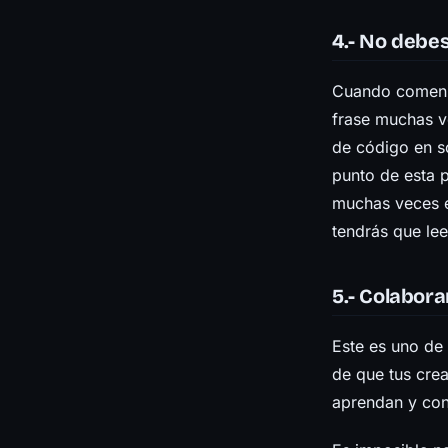
4.- No debes
Cuando comenza
frase muchas ve
de código en só
punto de esta p
muchas veces e
tendrás que lee
5.- Colabora
Este es uno de
de que tus cre
aprendan y con