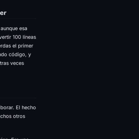
eer
 aunque esa
ertir 100 líneas
erdas el primer
endo código, y
tras veces
.
borar. El hecho
uchos otros