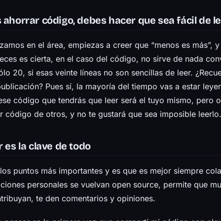
 ahorrar código, debes hacer que sea fácil de l
mos en el área, empiezas a creer que “menos es más”, y
ces es cierta, en el caso del código, no sirve de nada conv
lo 20, si esas veinte líneas no son sencillas de leer. ¿Recu
ublicación? Pues sí, la mayoría del tiempo vas a estar ley
se código que tendrás que leer será el tuyo mismo, pero o
r código de otros, y no te gustará que sea imposible leerlo
r es la clave de todo
 los puntos más importantes y es que es mejor siempre cola
aciones personales se vuelvan open source, permite que m
tribuyan, te den comentarios y opiniones.