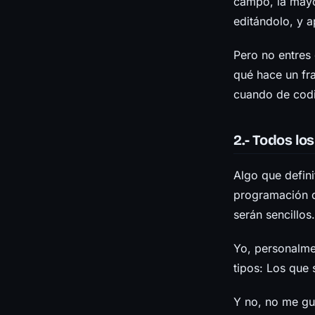
campo, la mayo
editándolo, y a
Pero no entres
qué hace un fr
cuando de codif
2.- Todos lo
Algo que defin
programación d
serán sencillos.
Yo, personalme
tipos: Los que 
Y no, no me gus