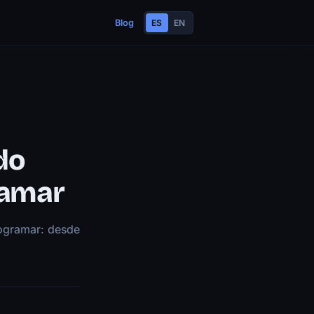
Blog
ES
EN
do
ramar
rogramar: desde