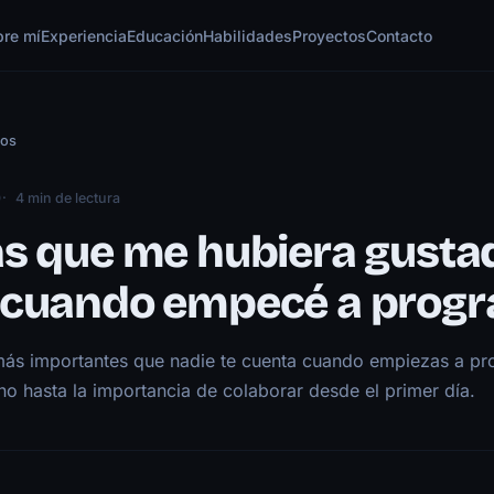
bre mí
Experiencia
Educación
Habilidades
Proyectos
Contacto
los
0
4 min de lectura
as que me hubiera gusta
 cuando empecé a prog
más importantes que nadie te cuenta cuando empiezas a p
no hasta la importancia de colaborar desde el primer día.