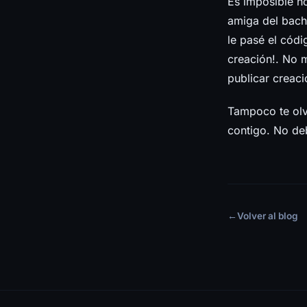
Es imposible n
amiga del bachi
le pasé el cód
creación!. No m
publicar creaci
Tampoco te olv
contigo. No de
←
Volver al blog