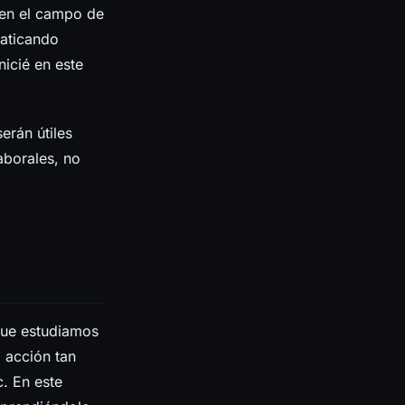
 en el campo de
laticando
icié en este
erán útiles
aborales, no
que estudiamos
 acción tan
. En este