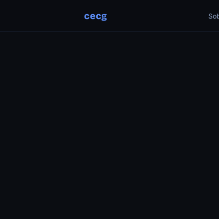
cecg
So
CHARLAS & EVENTOS
20 Feb 2025
CHARLA