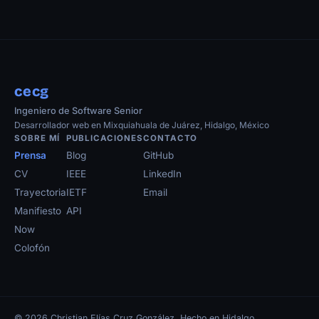
cecg
Ingeniero de Software Senior
Desarrollador web en Mixquiahuala de Juárez, Hidalgo, México
SOBRE MÍ
PUBLICACIONES
CONTACTO
Prensa
Blog
GitHub
CV
IEEE
LinkedIn
Trayectoria
IETF
Email
Manifiesto
API
Now
Colofón
© 2026 Christian Elías Cruz González. Hecho en Hidalgo.