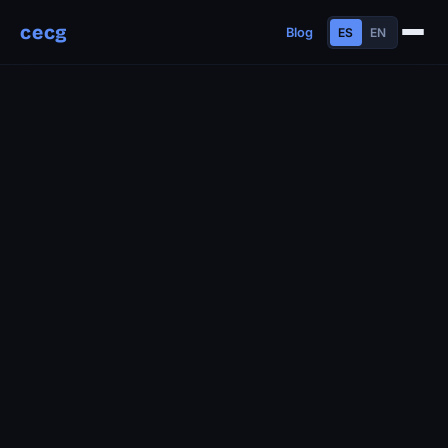
cecg
Blog
ES
EN
Sobre mí
Experiencia
Educación
Habilidades
Proyectos
Charlas
Contacto
Blog
Trayectoria
Now
Manifiesto