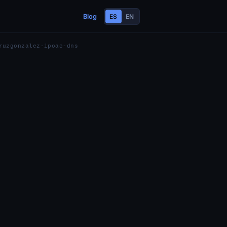
Blog
ES
EN
ruzgonzalez-ipoac-dns