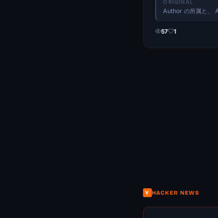
ORIGINAL
Author の所属と、 Ac
57
1
Y
HACKER NEWS