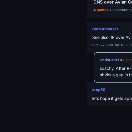
DNS over Avian C
4 puntos
·
4 comentario
ChrisArchitect
See also: IP over Avi
news.ycombinator.co
ChristianECG
3 pu
Exactly. After R
obvious gap in t
stop50
lets hope it gets a