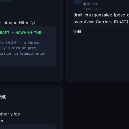
@daisuke
i
9 jun. 2026
draft-cruzgonzalez-ipoac
over Avian Carriers (DoAC)
l ataque Hitm. 🙂
45
DRAFT — HAWK-IN-THE-
le (HitM) — a threat
lly a bird of prey,
arrier in transit prior
行燈)
uthor y los
...