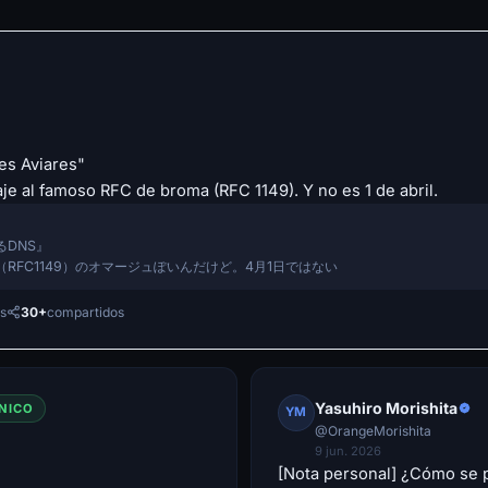
es Aviares"
e al famoso RFC de broma (RFC 1149). Y no es 1 de abril.
るDNS』
（RFC1149）のオマージュぽいんだけど。4月1日ではない
es
30+
compartidos
Yasuhiro Morishita
NICO
YM
@OrangeMorishita
9 jun. 2026
[Nota personal] ¿Cómo se 