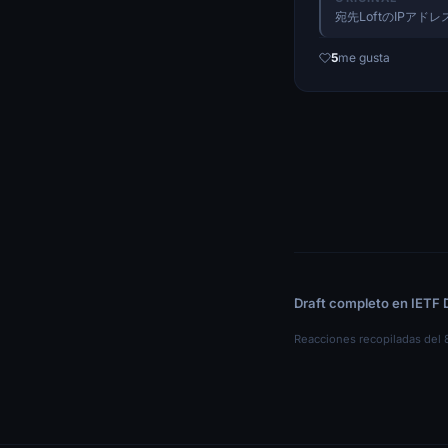
宛先LoftのIP
5
me gusta
Draft completo en IETF 
Reacciones recopiladas del 8