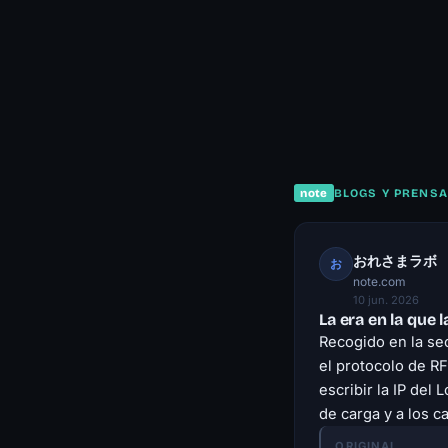
note
BLOGS Y PRENSA
おれさまラボ
お
note.com
10 jun. 2026
La era en la que 
Recogido en la sec
el protocolo de R
escribir la IP del
de carga y a los 
ORIGINAL