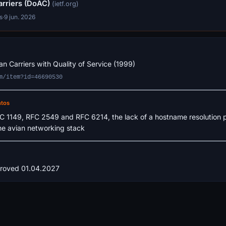
arriers (DoAC)
(ietf.org)
s
·
9 jun. 2026
an Carriers with Quality of Service (1999)
m/item?id=46690530
ntos
FC 1149, RFC 2549 and RFC 6214, the lack of a hostname resolution pr
he avian networking stack
pproved 01.04.2027