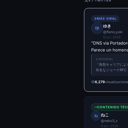
X / TWITTER
MÁS VIRAL
ゆき
ゆ
@flano_yuki
8 jun. 2026
"DNS via Portador
Parece un homenaj
ORIGINAL
『鳥類キャリアによ
有名なジョークRFC
6,279
visualizacion
CONTENIDO TÉC
ねこ
ね
@neko3_x
9 jun. 2026