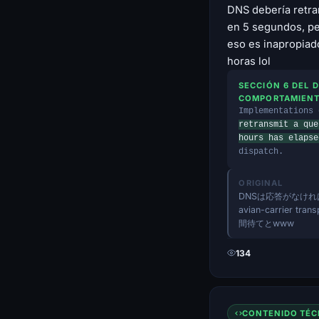
DNS debería retra
en 5 segundos, pe
eso es inapropia
horas lol
SECCIÓN 6 DEL 
COMPORTAMIENT
Implementations
retransmit a que
hours has elapse
dispatch.
ORIGINAL
DNSは応答がなけ
avian-carrier 
間待てとwww
134
CONTENIDO TÉC