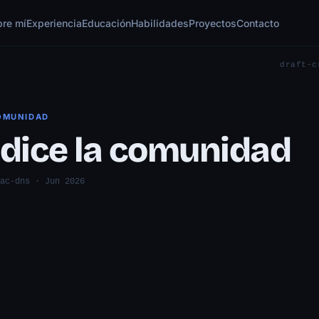
bre mí
Experiencia
Educación
Habilidades
Proyectos
Contacto
draft-c
COMUNIDAD
 dice la comunidad
ac-dns · Jun 2026