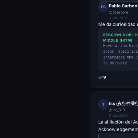
Pablo Carbon
PC
@pcarboni
9 jun. 2026
Me da curiosidad e
SECCIÓN 8 DEL 
MIDDLE (HITM)
Hawk-in-the-Midd
actor, specifica
intercepts the C
to delivery.
19
tss (夜行性昼
T
@tss_0101
9 jun. 2026
La afiliación del A
Acknowledgements