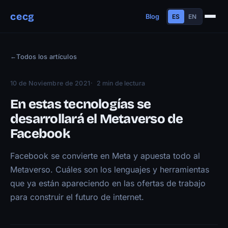
cecg
Blog
ES
EN
Sobre mí
←
Todos los artículos
Experiencia
Educación
10 de Noviembre de 2021
2 min de lectura
Habilidades
En estas tecnologías se
Proyectos
desarrollará el Metaverso de
Facebook
Charlas
Contacto
Facebook se convierte en Meta y apuesta todo al
Blog
Metaverso. Cuáles son los lenguajes y herramientas
Trayectoria
que ya están apareciendo en las ofertas de trabajo
para construir el futuro de internet.
Now
Manifiesto