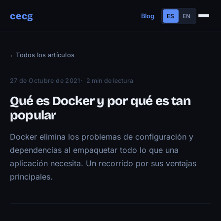
cecg
Blog
ES
EN
Sobre mí
←
Todos los artículos
Experiencia
Educación
27 de Octubre de 2021
2 min de lectura
Habilidades
Qué es Docker y por qué es tan
Proyectos
popular
Charlas
Docker elimina los problemas de configuración y
Contacto
dependencias al empaquetar todo lo que una
Blog
aplicación necesita. Un recorrido por sus ventajas
principales.
Trayectoria
Now
Manifiesto