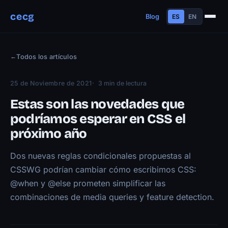
cecg
Blog
ES
EN
Sobre mí
←
Todos los artículos
Experiencia
Educación
25 de Noviembre de 2021
3 min de lectura
Habilidades
Estas son las novedades que
Proyectos
podríamos esperar en CSS el
próximo año
Charlas
Contacto
Dos nuevas reglas condicionales propuestas al
Blog
CSSWG podrían cambiar cómo escribimos CSS:
Trayectoria
@when y @else prometen simplificar las
combinaciones de media queries y feature detection.
Now
Manifiesto