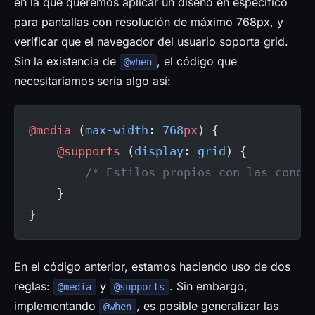
en la que queremos aplicar un diseño en específico
para pantallas con resolución de máximo 768px, y
verificar que el navegador del usuario soporta grid.
Sin la existencia de
, el código que
@when
necesitaríamos sería algo así:
@media
 (
max-width
: 
768
px
) {
    @supports
 (
display
: 
grid
) {
        /* Estilos propios con las condi
    }
}
En el código anterior, estamos haciendo uso de dos
reglas:
y
. Sin embargo,
@media
@supports
implementando
, es posible generalizar las
@when