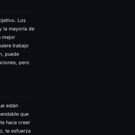
jetivo. Los
y la mayoría de
n mejor
iere trabajo
ón, puede
nciones, pero
ue están
omendable que
 te hace creer
o, te esfuerza