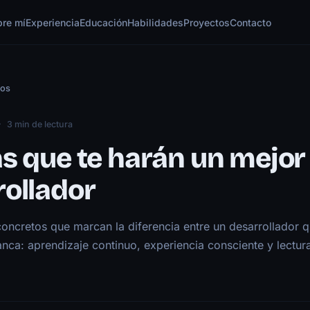
bre mí
Experiencia
Educación
Habilidades
Proyectos
Contacto
los
3 min de lectura
s que te harán un mejor
rollador
concretos que marcan la diferencia entre un desarrollador 
nca: aprendizaje continuo, experiencia consciente y lectu