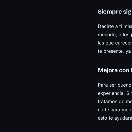
Siempre si
Decirte a ti m
menudo, a los p
las que carece
te presente, ya
Mejora con 
Para ser bueno
experiencia. S
tratamos de me
no te hará mej
esto te ayudará