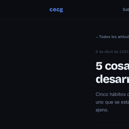
cecg
So
←
Todos los artícu
9 de Abril de 2021
5 cosa
desar
Cinco hábitos 
uno que se esta
ajeno.