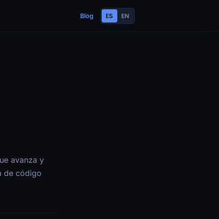
Blog
ES
EN
que avanza y
ra de código