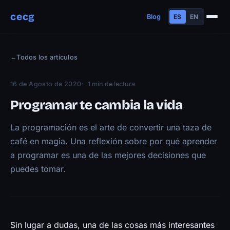
cecg
Blog
ES
EN
Sobre mí
←
Todos los artículos
Experiencia
Educación
16 de Agosto de 2020
1 min de lectura
Habilidades
Programar te cambia la vida
Proyectos
La programación es el arte de convertir una taza de
Charlas
café en magia. Una reflexión sobre por qué aprender
Contacto
a programar es una de las mejores decisiones que
Blog
puedes tomar.
Trayectoria
Now
Manifiesto
Sin lugar a dudas, una de las cosas más interesantes