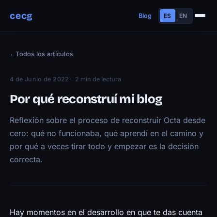
cecg
Blog
ES
EN
Sobre mí
←
Todos los artículos
Experiencia
Educación
4 de Junio de 2022
2 min de lectura
Habilidades
Por qué reconstruí mi blog
Proyectos
Reflexión sobre el proceso de reconstruir Octa desde
Charlas
cero: qué no funcionaba, qué aprendí en el camino y
Contacto
por qué a veces tirar todo y empezar es la decisión
Blog
correcta.
Trayectoria
Now
Manifiesto
Hay momentos en el desarrollo en que te das cuenta