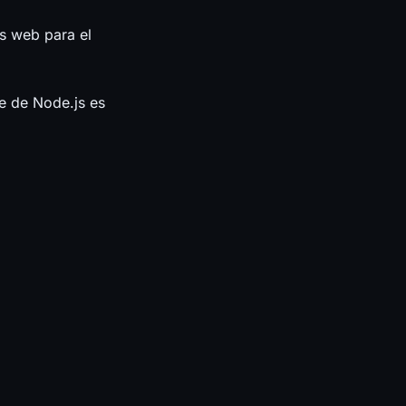
os web para el
se de Node.js es
al menos los
 impulsada por
mientos y el
 gracias a los