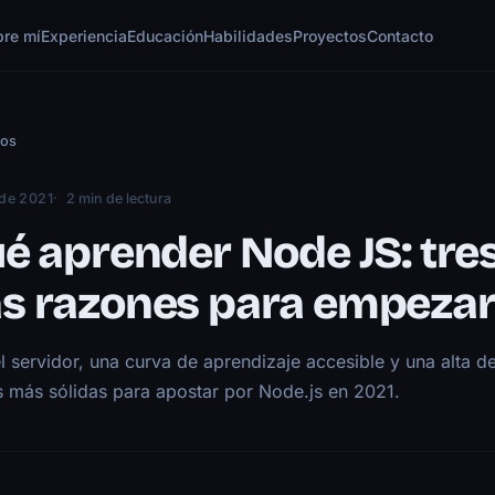
bre mí
Experiencia
Educación
Habilidades
Proyectos
Contacto
los
 de 2021
2 min de lectura
é aprender Node JS: tre
s razones para empeza
l servidor, una curva de aprendizaje accesible y una alta 
s más sólidas para apostar por Node.js en 2021.