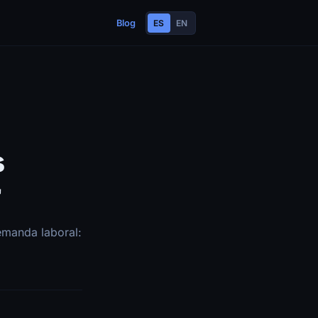
Blog
ES
EN
s
r
demanda laboral: