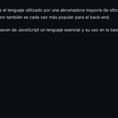
s el lenguaje utilizado por una abrumadora mayoría de siti
ero también es cada vez más popular para el back-end.
acen de JavaScript un lenguaje esencial y su uso en la ba
finitiva, porque todos los desarrolladores web ya conocen 
cos.
existe una gran comunidad de desarrolladores de JavaScript
 de código abierto que promueve el intercambio de conoci
abilidades.
 aprendizaje no es tan compleja
tecnología que es bastante fácil de aprender, en particular
onibles que simplifican el desarrollo.