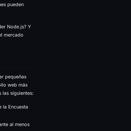
ones pueden
der Node.js? Y
del mercado
zar pequeñas
rollo web más
 las siguientes:
e la Encuesta
ante al menos