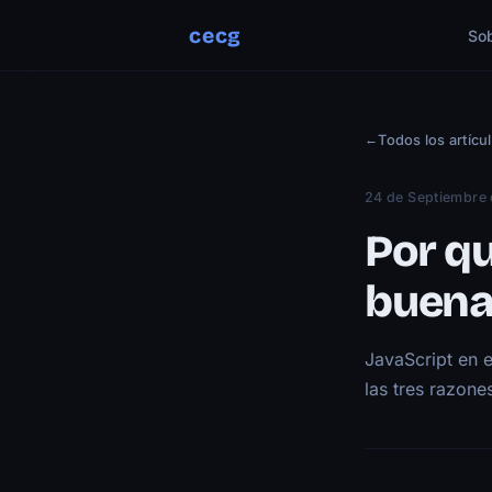
cecg
So
←
Todos los artícu
24 de Septiembre
Por qu
buena
JavaScript en e
las tres razone