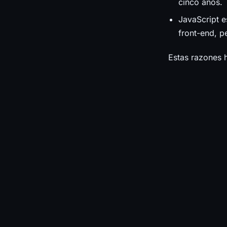
cinco años.
JavaScript e
front-end, p
Estas razones h
una ventaja de
conceptos bási
Por lo tanto, 
una mentalidad
desarrollo de h
La curva de
Node JS es una 
frameworks disp