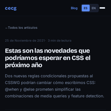
cecg
Blog
ES
EN
Sobre mí
←
Todos los artículos
Experiencia
Educación
25 de Noviembre de 2021
3 min de lectura
Habilidades
Estas son las novedades que
Proyectos
podríamos esperar en CSS el
próximo año
Charlas
Contacto
Dos nuevas reglas condicionales propuestas al
Blog
CSSWG podrían cambiar cómo escribimos CSS:
Trayectoria
@when y @else prometen simplificar las
combinaciones de media queries y feature detection.
Now
Manifiesto