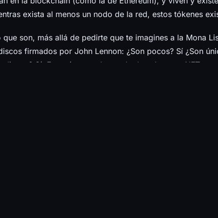
an en la blockchain (como la de Ethereum), y viven y exist
entras exista al menos un nodo de la red, estos tókenes exis
o que son, más allá de pedirte que te imagines a la Mona Li
 discos firmados por John Lennon: ¿Son pocos? Sí ¿Son úni
valiosos? Sí. Eso mismo es lo que le da valor a un NFT.
 valor por él mismo, sino por causa de quien los creó. Si l
reador de contenido, o quizá un político, tendrá mayor valor
na persona desconocida de internet.
hacer con un NFT?
 Cuando creas un NFT, es posible agregarle contenido “des
ede acceder si cuentas con una unidad en tu wallet. Tambié
ones de código con librerías como web3.js, con lo que pod
lquier tipo (como sitios web) que validen la existencia del 