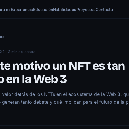
bre mí
Experiencia
Educación
Habilidades
Proyectos
Contacto
los
022
3 min de lectura
te motivo un NFT es tan
o en la Web 3
 valor detrás de los NFTs en el ecosistema de la Web 3: qu
 generan tanto debate y qué implican para el futuro de la 