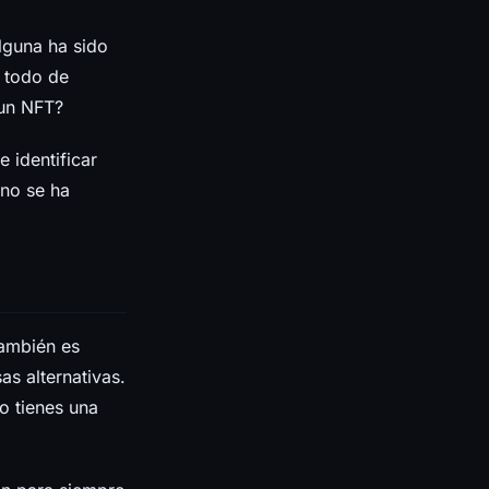
lguna ha sido
 todo de
 un NFT?
 identificar
ino se ha
ambién es
as alternativas.
o tienes una