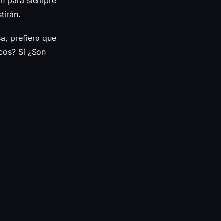
en para siempre
tirán.
sa, prefiero que
cos? Sí ¿Son
o hizo un
 a diferencia
bloqueable”, al
n es posible
rás hacer
token, y, por