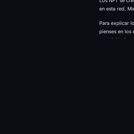
Los NFT se cre
en esta red. Mi
Para explicar l
pienses en los
raros? Sí ¿Son 
Un NFT no tiene
artista, o un c
del que creó u
¿Qué puedo 
¡Muchas cosas!
que solo se pu
generar soluci
software de cua