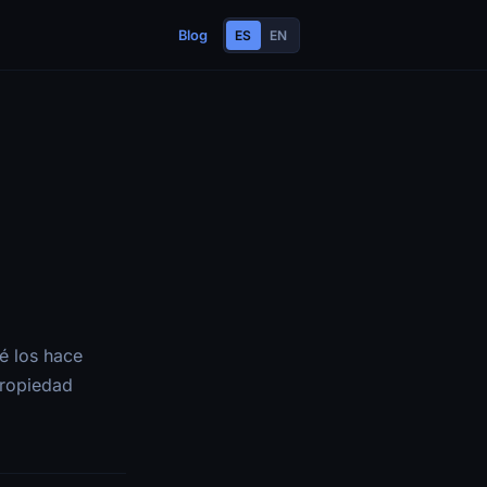
Blog
ES
EN
é los hace
propiedad