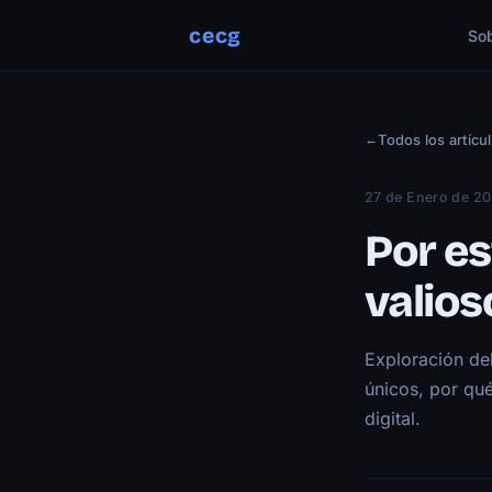
cecg
So
←
Todos los artícu
27 de Enero de 2
Por es
valios
Exploración del
únicos, por qué
digital.