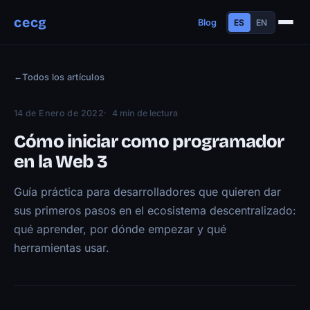
cecg
Blog
ES
EN
Sobre mí
←
Todos los artículos
Experiencia
Educación
14 de Enero de 2022
4 min de lectura
Habilidades
Cómo iniciar como programador
Proyectos
en la Web 3
Charlas
Guía práctica para desarrolladores que quieren dar
Contacto
sus primeros pasos en el ecosistema descentralizado:
Blog
qué aprender, por dónde empezar y qué
herramientas usar.
Trayectoria
Now
Manifiesto