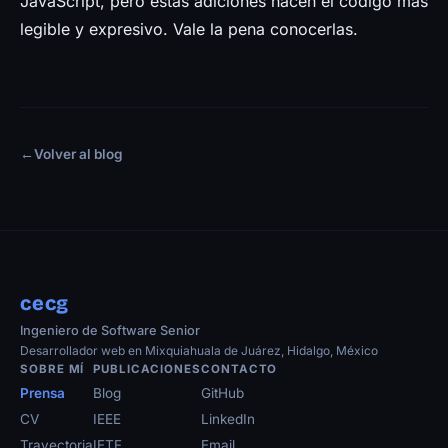
JavaScript, pero estas adiciones hacen el código más
legible y expresivo. Vale la pena conocerlas.
←
Volver al blog
cecg
Ingeniero de Software Senior
Desarrollador web en Mixquiahuala de Juárez, Hidalgo, México
SOBRE MÍ
PUBLICACIONES
CONTACTO
Prensa
Blog
GitHub
CV
IEEE
LinkedIn
Trayectoria
IETF
Email