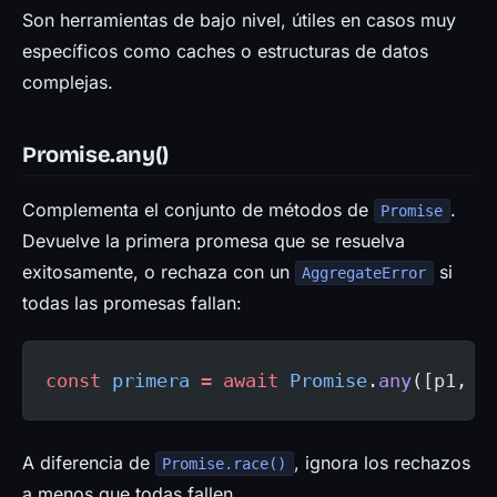
Son herramientas de bajo nivel, útiles en casos muy
específicos como caches o estructuras de datos
complejas.
Promise.any()
Complementa el conjunto de métodos de
.
Promise
Devuelve la primera promesa que se resuelva
exitosamente, o rechaza con un
si
AggregateError
todas las promesas fallan:
const
 primera
 =
 await
 Promise
.
any
([p1, p
A diferencia de
, ignora los rechazos
Promise.race()
a menos que todas fallen.