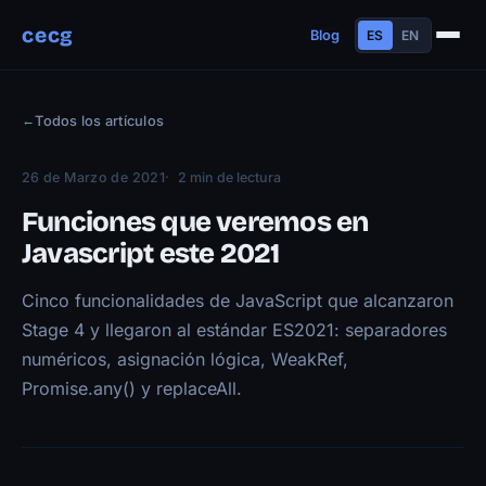
cecg
Blog
ES
EN
Sobre mí
←
Todos los artículos
Experiencia
Educación
26 de Marzo de 2021
2 min de lectura
Habilidades
Funciones que veremos en
Proyectos
Javascript este 2021
Charlas
Cinco funcionalidades de JavaScript que alcanzaron
Contacto
Stage 4 y llegaron al estándar ES2021: separadores
Blog
numéricos, asignación lógica, WeakRef,
Promise.any() y replaceAll.
Trayectoria
Now
Manifiesto