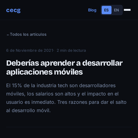
cecg
Blog
ES
EN
Sobre mí
←
Todos los artículos
Experiencia
Educación
6 de Noviembre de 2021
2 min de lectura
Habilidades
Deberías aprender a desarrollar
Proyectos
aplicaciones móviles
Charlas
El 15% de la industria tech son desarrolladores
Contacto
móviles, los salarios son altos y el impacto en el
Blog
usuario es inmediato. Tres razones para dar el salto
al desarrollo móvil.
Trayectoria
Now
Manifiesto