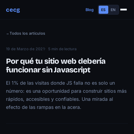
cecg
Blog
ES
EN
Sobre mí
←
Todos los artículos
Experiencia
Educación
19 de Marzo de 2021
5 min de lectura
Habilidades
Por qué tu sitio web debería
Proyectos
funcionar sin Javascript
Charlas
El 1% de las visitas donde JS falla no es solo un
Contacto
número: es una oportunidad para construir sitios más
Blog
rápidos, accesibles y confiables. Una mirada al
efecto de las rampas en la acera.
Trayectoria
Now
Manifiesto