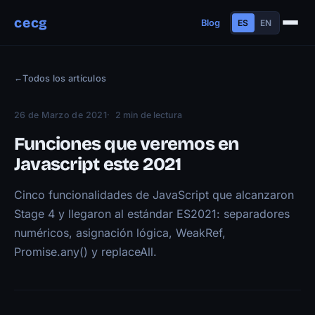
cecg
Blog
ES
EN
Sobre mí
←
Todos los artículos
Experiencia
Educación
26 de Marzo de 2021
2 min de lectura
Habilidades
Funciones que veremos en
Proyectos
Javascript este 2021
Charlas
Cinco funcionalidades de JavaScript que alcanzaron
Contacto
Stage 4 y llegaron al estándar ES2021: separadores
Blog
numéricos, asignación lógica, WeakRef,
Promise.any() y replaceAll.
Trayectoria
Now
Manifiesto