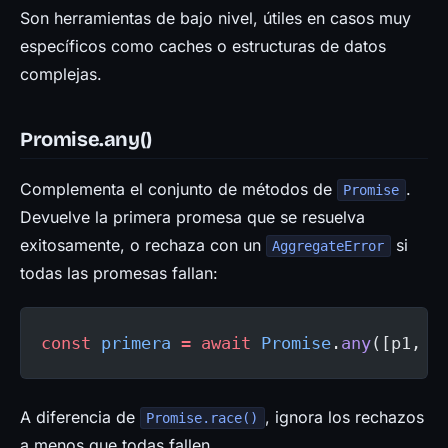
Son herramientas de bajo nivel, útiles en casos muy
específicos como caches o estructuras de datos
complejas.
Promise.any()
Complementa el conjunto de métodos de
.
Promise
Devuelve la primera promesa que se resuelva
exitosamente, o rechaza con un
si
AggregateError
todas las promesas fallan:
const
 primera
 =
 await
 Promise
.
any
([p1, p
A diferencia de
, ignora los rechazos
Promise.race()
a menos que todas fallen.