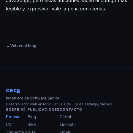
JavaScript, pero estas adiciones hacen el código más
legible y expresivo. Vale la pena conocerlas.
←
Volver al blog
cecg
Ingeniero de Software Senior
Desarrollador web en Mixquiahuala de Juárez, Hidalgo, México
SOBRE MÍ
PUBLICACIONES
CONTACTO
Prensa
Blog
GitHub
CV
IEEE
LinkedIn
Trayectoria
IETF
Email