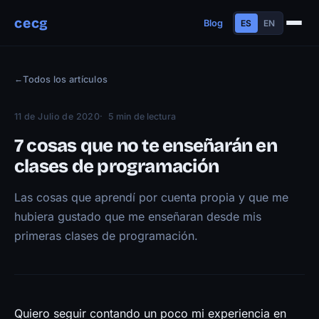
cecg
Blog
ES
EN
Sobre mí
←
Todos los artículos
Experiencia
Educación
11 de Julio de 2020
5 min de lectura
Habilidades
7 cosas que no te enseñarán en
Proyectos
clases de programación
Charlas
Las cosas que aprendí por cuenta propia y que me
Contacto
hubiera gustado que me enseñaran desde mis
Blog
primeras clases de programación.
Trayectoria
Now
Manifiesto
Quiero seguir contando un poco mi experiencia en